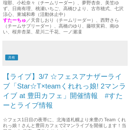
瑠那、小松奈々（チームリーダー）、夢野杏奈、美笠ゆ
ず、日南有理、桃瀬いちご、高橋ひより、古市穂式、七沢
涼心、東城和希（活動休止中）
すたーちゅ
／天音しおり（チームリーダー）、西野さら
（チームサブリーダー）、高橋のゆり、藤咲実莉、南ゆ
い、桜井杏菜、星川二千花、一ノ瀬凜
共有
【ライブ】3/7 ☆フェスアナザーライ
ブ「Star☆T×teamくれれっ娘! 2マンラ
イブ at 豊田カフェ」開催情報 #すた
ーとライブ情報
☆フェス1日目の夜帯に、北海道札幌より来豊の Team くれ
れっ娘！さんと豊田カフェで2マンライブを開催します！当