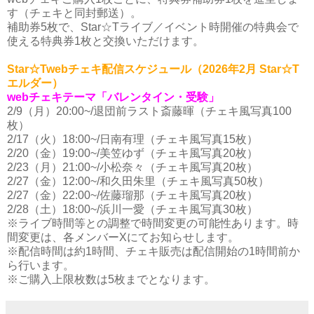
す（チェキと同封郵送）。
補助券5枚で、Star☆Tライブ／イベント時開催の特典会で
使える特典券1枚と交換いただけます。
Star☆Twebチェキ配信スケジュール（2026年2月 Star☆T
エルダー）
webチェキテーマ「バレンタイン・受験」
2/9（月）20:00~/退団前ラスト斎藤暉（チェキ風写真100
枚）
2/17（火）18:00~/日南有理（チェキ風写真15枚）
2/20（金）19:00~/美笠ゆず（チェキ風写真20枚）
2/23（月）21:00~/小松奈々（チェキ風写真20枚）
2/27（金）12:00~/和久田朱里（チェキ風写真50枚）
2/27（金）22:00~/佐藤瑠那（チェキ風写真20枚）
2/28（土）18:00~/浜川一愛（チェキ風写真30枚）
※ライブ時間等との調整で時間変更の可能性あります。時
間変更は、各メンバーXにてお知らせします。
※配信時間は約1時間、チェキ販売は配信開始の1時間前か
ら行います。
※ご購入上限枚数は5枚までとなります。