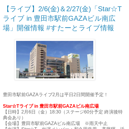
【ライブ】2/6(金)＆2/27(金)「Star☆T
ライブ in 豊田市駅前GAZAビル南広
場」開催情報 #すたーとライブ情報
豊田市駅前GAZAライブ2月は平日2日間開催予定！
Star☆Tライブ in 豊田市駅前GAZAビル南広場
【日時】2月6日（金）18:30（ステージ60分予定 終演後特
典会あり）
【会場】豊田市駅前GAZAビル南広場 ※雨天中止