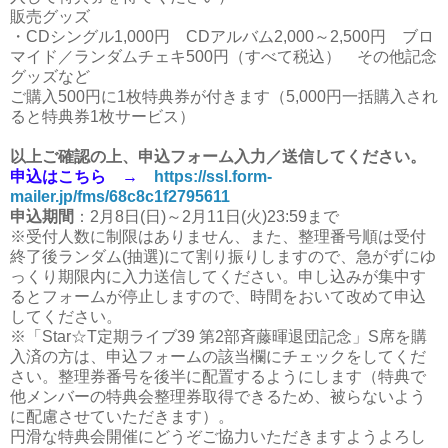
販売グッズ
・CDシングル1,000円 CDアルバム2,000～2,500円 ブロ
マイド／ランダムチェキ500円（すべて税込） その他記念
グッズなど
ご購入500円に1枚特典券が付きます（5,000円一括購入され
ると特典券1枚サービス）
以上ご確認の上、申込フォーム入力／送信してください。
申込はこちら →
https://ssl.form-
mailer.jp/fms/68c8c1f2795611
申込期間
：2月8日(日)～2月11日(火)23:59まで
※受付人数に制限はありません、また、整理番号順は受付
終了後ランダム(抽選)にて割り振りしますので、急がずにゆ
っくり期限内に入力送信してください。申し込みが集中す
るとフォームが停止しますので、時間をおいて改めて申込
してください。
※「Star☆T定期ライブ39 第2部斉藤暉退団記念」S席を購
入済の方は、申込フォームの該当欄にチェックをしてくだ
さい。整理券番号を後半に配置するようにします（特典で
他メンバーの特典会整理券取得できるため、被らないよう
に配慮させていただきます）。
円滑な特典会開催にどうぞご協力いただきますようよろし