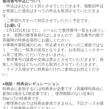
整理番号申込について
・申込はおひとり１回とさせていただきます。複数回申込
が発覚した場合はすべての申込を取消させていただきま
す。
・ご希望の方すべて対応させていただく予定です。
【お願い】
・2月12日(木)までに、メールにて整理番号一覧をお送りし
ます。実際の整理券発行はしませんので、該当番号の順で
斉藤暉の特典会場所にお越しください。
※事務作業軽減のため、申込者それぞれへのご連絡ではな
く、一斉に一覧表の送信となります。お名前はニックネー
ム等ご使用いただいてかまいません。
・整理番号の譲渡や交換は禁止とさせていただきます。発
覚した場合はどちらの方も取消とさせていただきます。
・ライブ入場せずに特典会だけのご参加はお控えくださ
い。
●物販・特典会レギュレーション
特典会に参加するには特典券が必要です（斉藤暉特典会に
参加の場合も2枚必要です）。使用期限のない従来の
Star☆Tの特典券です。
（整理券のみでは特典会参加できません。下記グッズを購
入して特典券を得てください）