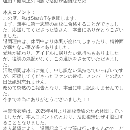
理由：
健康上の問題で活動が困難なため
本人コメント：
この度、私はStar☆Tを退団します。
まず、無事に第一志望の高校に合格することができまし
た。応援してくださった皆さん、本当にありがとうござい
ました。
退団理由は、休団中より体調が崩れてしまったり、精神面
が保たない事が多々ありました。
受験が終わり、アイドルに戻りたい気持ちもありました
が、復調の気配がなく、この選択をさせていただきまし
た。
活動期間は本当に短く、申し訳ない気持ちでいっぱいです
が、応援してくださったファンの皆様、メンバーとの思い
出は絶対忘れません。
改めて突然のご報告となり、本当に申し訳ありませんでし
た。
今まで本当にありがとうございました！！
神楽優衣華は、2025年4月より高校受験のため休団してい
ましたが、本人コメントのとおり、活動復帰はぜず退団す
ることとなりました。
本人希望により、退団記念ライブ等は行いませんので、ど