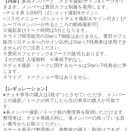
【内容】
参加メンバーと、チェキ撮影/サイン&トークがで
きます。メンバーは豊田カフェ制服を着用します。
○チェキ券 1,000円（2ショット撮影&サイン）
○コラボメニュー（2ショットチェキ撮影＆サイン付き）[ク
レープ※メンバーが作るところの動画撮影可]
※撮影及びトーク時間は5分となります。
※ライブ時等販売のStar☆T物販はありません。豊田カフェ
販売ソロチェキへのサイン以外はStar☆T特典券ほ使用でき
ませんのでご注意ください。
※豊田カフェドリンク&フードの販売もあります。
【その他】入場無料 ※事前予約なし
※チェキ撮影・トークに関するルールはStar☆T特典会に準
じます。
※ライブ、トークショー等はありません。
【レギュレーション】
●チェキ券等の購入は1枚ずつとさせていただき、メンバー
との撮影／トークが終了したら次の券等の購入が可能で
す。
●各メンバー撮影／トーク順の整理券を取得いただけます。
整理券は、チェキ券購入時に、各メンバーの残っている若
い番号からお取りください。
※チェキ券及び整理券は、複数枚の購入・取得はできず、1