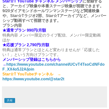
Star☆T YouTube チャンネル メンバーシップ
に登録する
と、アーカイブ映像や本番ステージ映像が視聴できます。
9/20ダイアモンドホールワンマンステージなど関連映像
や、Star☆Tラジオ2部、Star☆Tアーカイブなど、メンバー
シップ動画すべて視聴できます。
プラン内容
★通常プラン 990円/月額
特典内容 メンバー限定のライブ配信、メンバー限定動画
ほか
★応援プラン 2,790円/月額
特典は通常プランとほとんど変わりませんが「応援した
い！」という方向けプランです。
メンバーシップ登録はこちらから
→
https://www.youtube.com/channel/UCvT4TsoCdNFdo
F_XX4o5J2A/join
Star☆T YouTubeチャンネル →
https://www.youtube.com/@star2t
共有