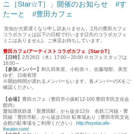
ニ［Star☆T］」開催のお知らせ #す
たーと #豊田カフェ
告知が大変遅くなり申し訳ありません、2月の豊田カフェ
コラボカフェは以下の日程で行います(2月のコラボカフェ
ミニはありません)。ご来店お待ちしています。
豊田カフェ/アーティストコラボカフェ［Star☆T］
【日時】
2月26日（木）17:00～20:00 ※カフェスタッフは
16:00～
【参加メンバー】
和久田朱里、小松奈々、佐藤瑠那、美笠
ゆず、日南有理
※開始時間が遅れるメンバーもいます。各メンバーのXをご
確認ください。
【会場】
豊田カフェ（豊田市小坂町12-100 豊田市民文化会
館内）
愛知環状鉄道「新豊田駅」から徒歩12分 名鉄三河線・豊
田線「豊田市駅」から徒歩15分 駐車場あり（豊田市民文化
会館の駐車場をご利用ください）
http://toyotacafe-
theater.com/