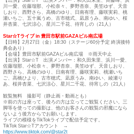
【出演】Star☆T 出演メンバー：和久田朱里、斉藤暉、浜
川一愛、佐藤瑠那、小松奈々、夢野杏奈、美笠ゆず、天音
しおり、西野さら、高橋のゆり、日南有理、藤咲実莉、桃
瀬いちご、五十嵐うめ、古市穂式、凪原うみ、南ゆい、桜
井杏菜、七沢涼心、星川二千花、待宵しの（21人）
Star☆Tライブ in 豊田市駅前GAZAビル南広場
【日時】2月27日（金）18:30（ステージ60分予定 終演後特
典会あり）
【会場】豊田市駅前GAZAビル南広場 ※雨天中止
【出演】Star☆T 出演メンバー：和久田朱里、浜川一愛、
佐藤瑠那、小松奈々、夢野杏奈、美笠ゆず、天音しおり、
西野さら、高橋のゆり、日南有理、藤咲実莉、桃瀬いち
ご、高橋ひより、古市穂式、凪原うみ、南ゆい、綾瀬り
あ、桜井杏菜、七沢涼心、星川二千花、待宵しの（21人）
観覧無料 撮影可（静止画・動画とも）
※前の方は座って、後ろの方は立ってご観覧ください。三
脚等を使っての撮影は、他のお客さんの観覧の邪魔になら
ないよう後方からでお願いします。
ライブの模様をTikTokライブで配信予定です。
TikTok Star☆Tアカウント →
https://www.tiktok.com/@star2t_