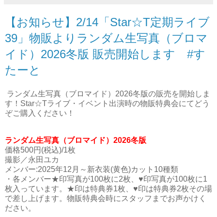
【お知らせ】2/14「Star☆T定期ライブ
39」物販よりランダム生写真（ブロマ
イド）2026冬版 販売開始します #す
たーと
ランダム生写真（ブロマイド）2026冬版の販売を開始しま
す！Star☆Tライブ・イベント出演時の物販特典会にてどう
ぞご購入ください！
ランダム生写真（ブロマイド）2026冬版
価格500円(税込)/1枚
撮影／永田ユカ
メンバー:2025年12月～新衣装(黄色)カット10種類
・各メンバー★印写真が100枚に2枚、♥印写真が100枚に1
枚入っています。★印は特典券1枚、♥印は特典券2枚その場
で差し上げます。物販特典会時にスタッフまでお声かけく
ださい。