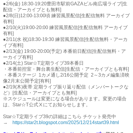
●2/6(金) 18:30-19:20豊田市駅前GAZAビル南広場ライブ[生
配信・アーカイブとも無料]
●2/8(日)12:00-13:00頃 練習風景配信[生配信無料 アーカイブ
有料]
●2/10(火)19:00-20:00 練習風景配信[生配信無料 アーカイブ
有料]
●2/11(水 祝)18:30-19:30 練習風景配信[生配信無料・アーカ
イブ有料]
●2/13(金) 19:00-20:00(予定) 本番前日配信[生配信無料・ア
ーカイブ有料]
●2/14(土) Star☆T定期ライブ39本番日
・本番前控室・舞台裏生配信[生配信・アーカイブとも有料]
・本番ステージ 1カメ通し2/16公開予定 2～3カメ編集済映
像2月末公開予定[有料]
●2/19(木)夜帯 定期ライブ振り返り配信（メンバートークな
ど）[生配信・アーカイブとも無料]
※スケジュールは変更になる場合があります。変更の場合
は、Star☆T公式Ⅹにてお知らせします。
Star☆T定期ライブ39の詳細はこちら チケット発売中
→
https://star2t.blogspot.com/2025/12/214start39.html