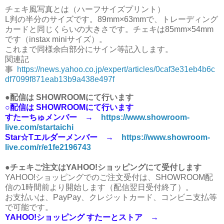
チェキ風写真とは（ハーフサイズプリント）
L判の半分のサイズです。89mm×63mmで、トレーディング
カードと同じくらいの大きさです。チェキは85mm×54mm
です（instax miniサイズ）。
これまで同様余白部分にサイン等記入します。
関連記
事
https://news.yahoo.co.jp/expert/articles/0caf3e31eb4b6c
df7099f871eab13b9a438e497f
●配信は SHOWROOMにて行います
○配信は SHOWROOMにて行います
すたーちゅメンバー →
https://www.showroom-
live.com/startaichi
Star☆Tエルダーメンバー →
https://www.showroom-
live.com/r/e1fe2196743
●チェキご注文はYAHOO!ショッピングにて受付します
YAHOO!ショッピングでのご注文受付は、SHOWROOM配
信の1時間前より開始します（配信翌日受付終了）。
お支払いは、PayPay、クレジットカード、コンビニ支払等
で可能です。
YAHOO!ショッピング すたーとストア →