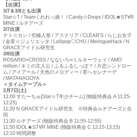
【出演】
3/7＆3/8とも出演
Star☆T / Teamくれれっ娘！ / Candy☆Drops / IDOL★ST∀R
MINE / ルチアーズ
3/7出演
ナト☆カン / 究極人形 / アステリア / CLEAR'S / らじお女子
/ 金星☆ジュリエッタ / Lollipop♡CHU / MeringueHack / N
GRACEアイドル研究生
3/8出演
ROSARIO+CROSS / なないろ∞ミルキーウェイ / AMO
million / キミの主人公 / ふるふるしっぽ？ / 片恋シンドロー
ム / アイアール / 天色のメロディー / 君へセレナーデ
/ MATANAGOYA
＜
タイムテーブル＞
3月7日(土)
11:00 すたーちゅ[Star☆T年少チーム] (物販特典会 A 11:25-
12:25)
11:20 N GRACEアイドル研究生 ※特典会ルチアーズと合
同
11:30 ルチアーズ (物販特典会 B 11:55-12:55)
11:50 IDOL★ST∀R MINE (物販特典会 C 12:15-13:15)
12:10 時間調整