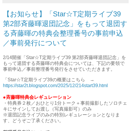
【お知らせ】「Star☆T定期ライブ39
第2部斉藤暉退団記念」をもって退団す
る斉藤暉の特典会整理番号の事前申込
／事前発行について
2/14開催「Star☆T定期ライブ39 第2部斉藤暉退団記念」を
もって退団する斉藤暉の特典会については、下記の要領で
事前申込／事前整理番号発行をさせていただきます。
「Star☆T定期ライブ39の概要はこちら →
https://star2t.blogspot.com/2025/12/214start39.html
●斉藤暉特典会レギュレーション
・特典券２枚／おひとり1分トーク＋事前撮影したソロチェ
キにサインしてお渡し（写真撮影可）のみ
※退団記念ライブのみの特別レギュレーションとなりま
す、どうぞご了承ください。