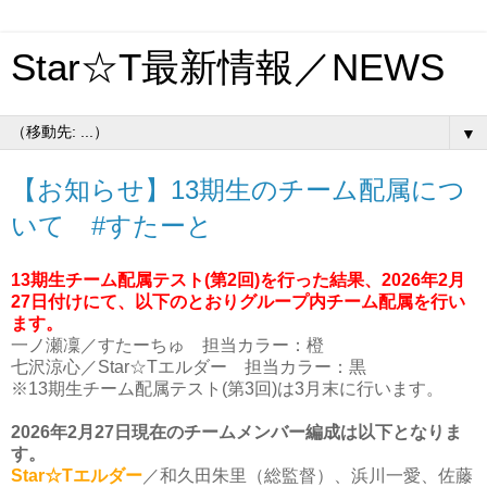
Star☆T最新情報／NEWS
▼
【お知らせ】13期生のチーム配属につ
いて #すたーと
13期生チーム配属テスト(第2回)を行った結果、2026年2月
27日付けにて、以下のとおりグループ内チーム配属を行い
ます。
一ノ瀬凜／すたーちゅ 担当カラー：橙
七沢涼心／Star☆Tエルダー 担当カラー：黒
※13期生チーム配属テスト(第3回)は3月末に行います。
2026年2月27日現在のチームメンバー編成は以下となりま
す。
Star☆Tエルダー
／和久田朱里（総監督）、浜川一愛、佐藤