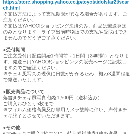
https://store.shopping.yahoo.co.jp/toyotaidolstar2t/sear
ch.html
※支払方法によって支払期限が異なる場合があります、ご
注意ください。
※支払はYAHOO!ショッピング決済のみ、商品は郵送発送
のみとなります。ライブ出演時物販での支払や受取はでき
ませんのでどうぞご了承ください。
●受付期間
ご注文受付は配信開始1時間前～1日間（24時間）となりま
す。発送日はYAHOO!ショッピングの販売ページに記載し
ますのでご確認ください。
※チェキ風写真の現像に日数がかかるため、概ね3週間程度
で発送いたします。
●販売商品について
落書きチェキ風写真 価格1,500円（送料込み）
ご購入おひとり5枚まで
※フィルム価格高騰及び専用カメラ故障に伴い、声付きチ
ェキ終了とさせていただきます。
●その他
webチェキご購入1枚ごとに、特典券補助券1枚を進呈しま