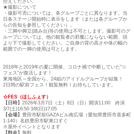
控えください。
★撮影について
・撮影可否については、各グループごとに異なります。当
日各ステージ開始時に表示をします（または各グループか
らの告知を参照してください）。
・三脚や脚立(踏み台)等の使用は不可とします。撮影可のグ
ループについては、他の観覧者の邪魔にならない範囲、頭
より下で撮影してください。ご自身の背の高さや体の幅の
範囲での一脚の使用は可とします。
2018年と2019年の夏に開催、コロナ禍で中断していた”☆
フェス”が復活します！
東海地区～全国から、24組のアイドルグループが結集！
2日間の駅前フェス！観覧無料！お待ちしています。
☆FES（ほしふぇす）
【日時】
2026年3月7日（土）8日（日）開演11:00 終演
3/7(土)16:50 3/8(日)17:05
【会場】
豊田市駅前GAZAビル南広場（愛知県豊田市喜多町
1-140）名鉄豊田市駅東口すぐ
※屋外イベントとなります
【料金】
無料