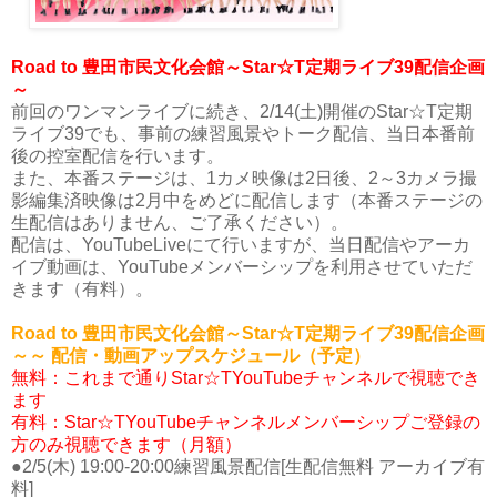
Road to 豊田市民文化会館～Star☆T定期ライブ39配信企画
～
前回のワンマンライブに続き、2/14(土)開催のStar☆T定期
ライブ39でも、事前の練習風景やトーク配信、当日本番前
後の控室配信を行います。
また、本番ステージは、1カメ映像は2日後、2～3カメラ撮
影編集済映像は2月中をめどに配信します（本番ステージの
生配信はありません、ご了承ください）。
配信は、YouTubeLiveにて行いますが、当日配信やアーカ
イブ動画は、YouTubeメンバーシップを利用させていただ
きます（有料）。
Road to 豊田市民文化会館～Star☆T定期ライブ39配信企画
～～ 配信・動画アップスケジュール（予定）
無料：これまで通りStar☆TYouTubeチャンネルで視聴でき
ます
有料：Star☆TYouTubeチャンネルメンバーシップご登録の
方のみ視聴できます（月額）
●2/5(木) 19:00-20:00練習風景配信[生配信無料 アーカイブ有
料]