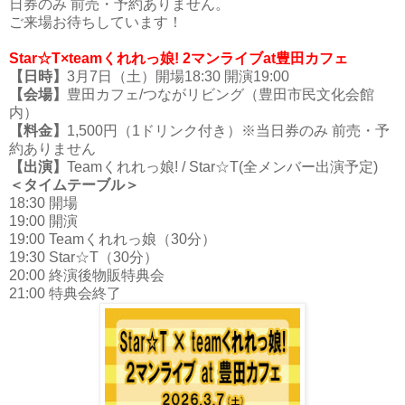
日券のみ 前売・予約ありません。
ご来場お待ちしています！
Star☆T×teamくれれっ娘! 2マンライブat豊田カフェ
【日時】
3月7日（土）開場18:30 開演19:00
【会場】
豊田カフェ/つながリビング（豊田市民文化会館
内）
【料金】
1,500円（1ドリンク付き）※当日券のみ 前売・予
約ありません
【出演】
Teamくれれっ娘! / Star☆T(全メンバー出演予定)
＜タイムテーブル＞
18:30 開場
19:00 開演
19:00 Teamくれれっ娘（30分）
19:30 Star☆T（30分）
20:00 終演後物販特典会
21:00 特典会終了